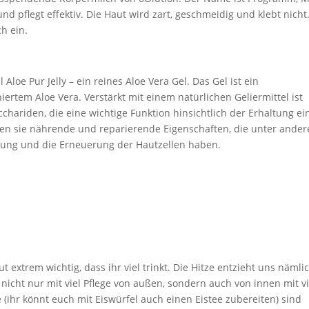
und pflegt effektiv. Die Haut wird zart, geschmeidig und klebt nicht
ch ein.
Aloe Pur Jelly – ein reines Aloe Vera Gel. Das Gel ist ein
ertem Aloe Vera. Verstärkt mit einem natürlichen Geliermittel ist
cchariden, die eine wichtige Funktion hinsichtlich der Erhaltung ei
n sie nährende und reparierende Eigenschaften, die unter ande
dung und die Erneuerung der Hautzellen haben.
aut extrem wichtig, dass ihr viel trinkt. Die Hitze entzieht uns nämli
o nicht nur mit viel Pflege von außen, sondern auch von innen mit vi
e (ihr könnt euch mit Eiswürfel auch einen Eistee zubereiten) sind