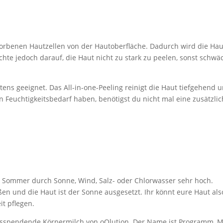
torbenen Hautzellen von der Hautoberfläche. Dadurch wird die Hau
Achte jedoch darauf, die Haut nicht zu stark zu peelen, sonst schwä
tens geeignet. Das All-in-one-Peeling reinigt die Haut tiefgehend 
ßen Feuchtigkeitsbedarf haben, benötigst du nicht mal eine zusätzli
m Sommer durch Sonne, Wind, Salz- oder Chlorwasser sehr hoch.
en und die Haut ist der Sonne ausgesetzt. Ihr könnt eure Haut als
it pflegen.
eitsspendende Körpermilch von oOlution. Der Name ist Programm, 